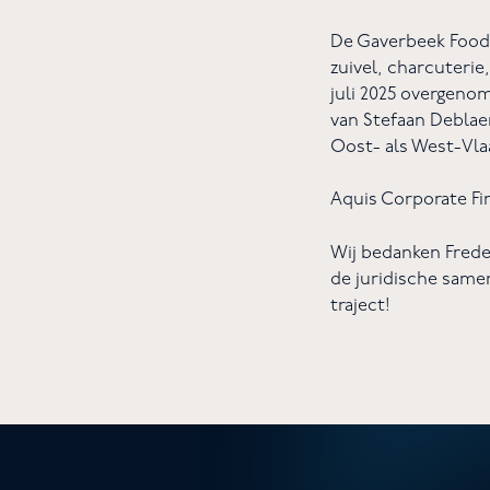
De Gaverbeek Foods
zuivel, charcuteri
juli 2025 overgeno
van Stefaan Deblaer
Oost- als West-Vl
Aquis Corporate Fi
Wij bedanken Fred
de juridische same
traject!