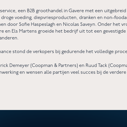
ervice, een B2B groothandel in Gavere met een uitgebreid 
e, droge voeding, diepvriesproducten, dranken en non-foodar
men door Sofie Haspeslagh en Nicolas Saveyn. Onder het vr
e en Els Martens groeide het bedrijf uit tot een gevestigde
aanderen.
nance stond de verkopers bij gedurende het volledige proc
erick Demeyer (Coopman & Partners) en Ruud Tack (Coopma
nwerking en wensen alle partijen veel succes bij de verdere